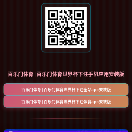
百乐门体育|百乐门体育世界杯下注手机应用安装版
百乐门体育|百乐门体育世界杯下注全站app安装版
百乐门体育|百乐门体育世界杯下注体育app安装版